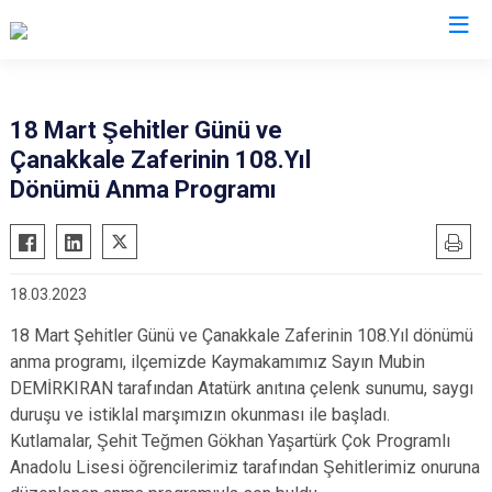
Kars
18 Mart Şehitler Günü ve
Çanakkale Zaferinin 108.Yıl
Akyaka
Dönümü Anma Programı
Arpaçay
Digor
Kağızman
18.03.2023
Sarıkamış
18 Mart Şehitler Günü ve Çanakkale Zaferinin 108.Yıl dönümü
Selim
anma programı, ilçemizde Kaymakamımız Sayın Mubin
Susuz
DEMİRKIRAN tarafından Atatürk anıtına çelenk sunumu, saygı
duruşu ve istiklal marşımızın okunması ile başladı.
Kutlamalar, Şehit Teğmen Gökhan Yaşartürk Çok Programlı
Anadolu Lisesi öğrencilerimiz tarafından Şehitlerimiz onuruna