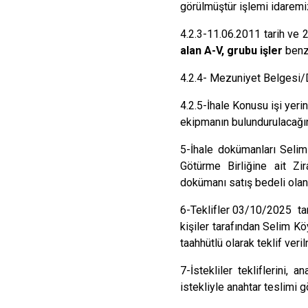
görülmüştür işlemi idaremiz
4.2.3-
11.06.2011 tarih ve
alan A-V, grubu işler
benze
4.2.4-
Mezuniyet Belgesi/Di
4.2.5-İhale Konusu işi yeri
ekipmanın bulundurulacağın
5-
İhale dokümanları Selim
Götürme Birliğine ait Z
dokümanı satış bedeli olan 
6-
Teklifler 03/10/2025 tari
kişiler tarafından Selim K
taahhütlü olarak teklif ver
7-İstekliler tekliflerini,
istekliyle anahtar teslimi