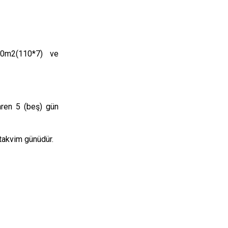
70m2(110*7) ve
aren 5 (beş) gün
 takvim günüdür.