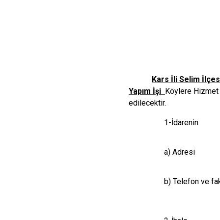
Kars İli Selim İl
Yapım İşi
Köylere Hizmet G
edilecektir.
1-İdarenin
a) Adresi
b) Telefon ve f