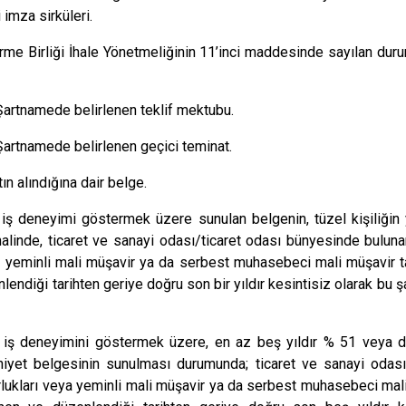
i imza sirküleri.
me Birliği İhale Yönetmeliğinin
11’inci maddesinde sayılan duru
i Şartnamede belirlenen teklif mektubu.
i Şartnamede belirlenen geçici teminat.
ın alındığına dair belge.
n iş deneyimi göstermek üzere sunulan belgenin, tüzel kişiliğin
halinde, ticaret ve sanayi odası/ticaret odası bünyesinde bulunan
yeminli mali müşavir ya da serbest muhasebeci mali müşavir tara
endiği tarihten geriye doğru son bir yıldır kesintisiz olarak bu 
an iş deneyimini göstermek üzere, en az beş yıldır % 51 veya 
iyet belgesinin sunulması durumunda; ticaret ve sanayi odası
rlukları veya yeminli mali müşavir ya da serbest muhasebeci mali m