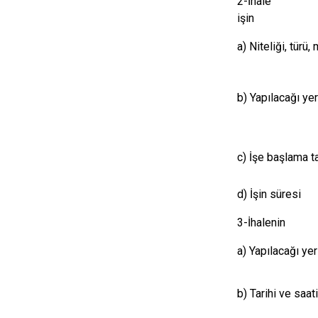
2-İhal
i
a) Niteliği, türü, 
b) Yapılacağı yer
c) İşe başlama ta
d) İşin süresi
3-İhalenin
a) Yapılacağı yer
b) Tarihi ve saati