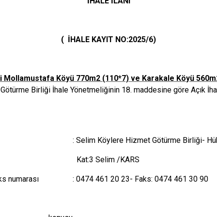
İHALE İLANI
Sarıkamış
Selim
Susuz
( İHALE KAYIT NO:2025/6)
çesi Mollamustafa Köyü 770m2 (110*7) ve Karakale Köyü 560m
ötürme Birliği İhale Yönetmeliğinin 18. maddesine göre Açık İhal
:
Selim Köylere Hizmet Götürme Birliği-
Hü
Kat:3
Selim /KARS
aks numarası
:
0474 461 20 23-
Faks:
0474 461 30 90