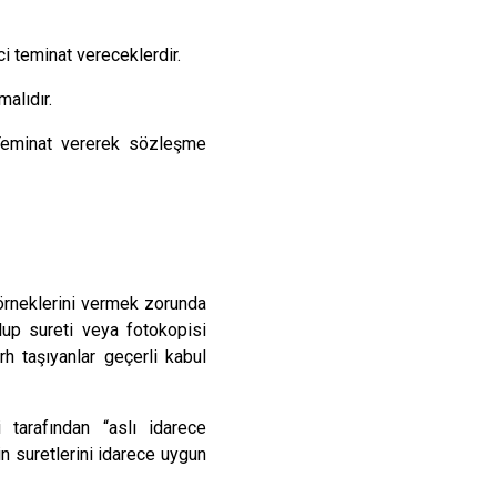
i teminat vereceklerdir.
malıdır.
 Teminat vererek sözleşme
 örneklerini vermek zorunda
lup sureti veya fotokopisi
h taşıyanlar geçerli kabul
i tarafından “aslı idarece
n suretlerini idarece uygun