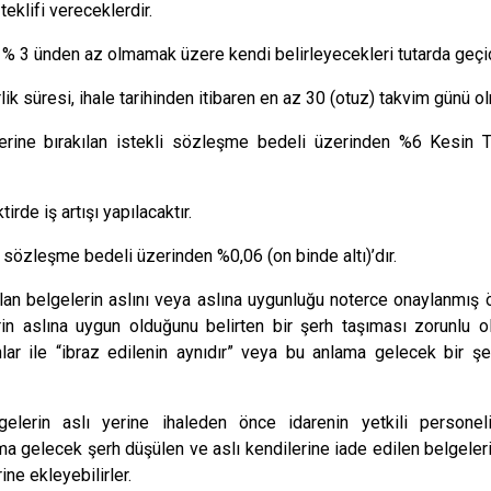
teklifi vereceklerdir.
in % 3 ünden az olmamak üzere kendi belirleyecekleri tutarda geçic
lik süresi, ihale tarihinden itibaren en az 30 (otuz) takvim günü ol
zerine bırakılan istekli sözleşme bedeli üzerinden %6 Kesin
rde iş artışı yapılacaktır.
sözleşme bedeli üzerinden %0,06 (on binde altı)’dır.
yılan belgelerin aslını veya aslına uygunluğu noterce onaylanmış
rin aslına uygun olduğunu belirten bir şerh taşıması zorunlu o
lar ile “ibraz edilenin aynıdır” veya bu anlama gelecek bir şer
lgelerin aslı yerine ihaleden önce idarenin yetkili personel
a gelecek şerh düşülen ve aslı kendilerine iade edilen belgeleri
ine ekleyebilirler.