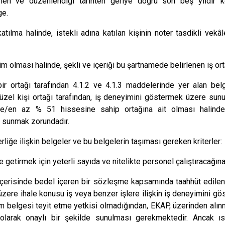
nen ve düzenlendiği tarihten geriye doğru son beş yıldır ke
ge.
atılma halinde, istekli adına katılan kişinin noter tasdikli vekâl
işim olması halinde, şekli ve içeriği bu şartnamede belirlenen iş o
 bir ortağı tarafından 4.1.2 ve 4.1.3 maddelerinde yer alan bel
 tüzel kişi ortağı tarafından, iş deneyimini göstermek üzere sunu
ine/en az % 51 hissesine sahip ortağına ait olması halinde
 sunmak zorundadır.
rliğe ilişkin belgeler ve bu belgelerin taşıması gereken kriterler:
e getirmek için yeterli sayıda ve nitelikte personel çalıştıracağına
içerisinde bedel içeren bir sözleşme kapsamında taahhüt edilen
re ihale konusu iş veya benzer işlere ilişkin iş deneyimini göst
belgesi teyit etme yetkisi olmadığından, EKAP, üzerinden alınmı
 olarak onaylı bir şekilde sunulması gerekmektedir. Ancak ısl