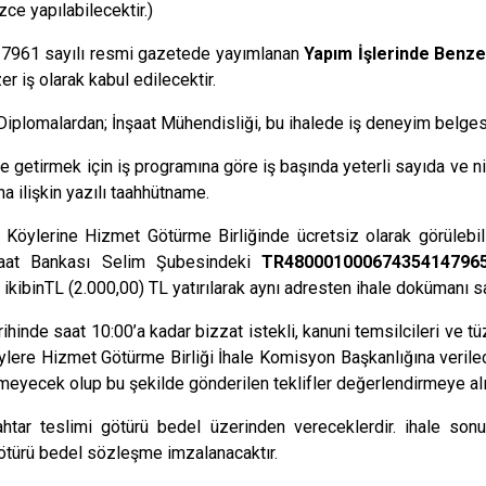
ce yapılabilecektir.)
 27961 sayılı resmi gazetede yayımlanan
Yapım İşlerinde Benzer
r iş olarak kabul edilecektir.
plomalardan; İnşaat Mühendisliği, bu ihalede iş deneyim belgesi 
ne getirmek için iş programına göre iş başında yeterli sayıda ve n
a ilişkin yazılı taahhütname.
 Köylerine Hizmet Götürme Birliğinde ücretsiz olarak görülebil
iraat Bankası Selim Şubesindeki
TR48000100067435414796
ikibinTL (2.000,00) TL yatırılarak aynı adresten ihale dokümanı satı
hinde saat 10:00’a kadar bizzat istekli, kanuni temsilcileri ve tüz
öylere Hizmet Götürme Birliği İhale Komisyon Başkanlığına verilece
ilmeyecek olup bu şekilde gönderilen teklifler değerlendirmeye al
 anahtar teslimi götürü bedel üzerinden vereceklerdir. ihale sonu
 götürü bedel sözleşme imzalanacaktır.