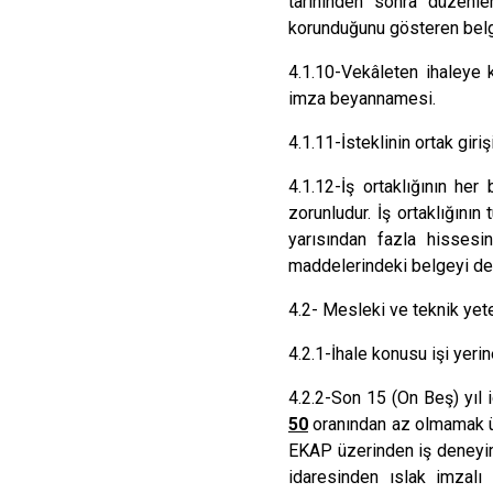
tarihinden sonra düzenle
korunduğunu gösteren bel
4.1.10-Vekâleten ihaleye k
imza beyannamesi.
4.1.11-İsteklinin ortak gir
4.1.12-
İş ortaklığının her
zorunludur. İş ortaklığının
yarısından fazla hisses
maddelerindeki belgeyi de
4.2- Mesleki ve teknik yete
4.2.1-
İhale konusu işi yerin
4.2.2-
Son 15 (On Beş) yıl 
50
oranından az olmamak üze
EKAP üzerinden iş deneyim 
idaresinden ıslak imzalı