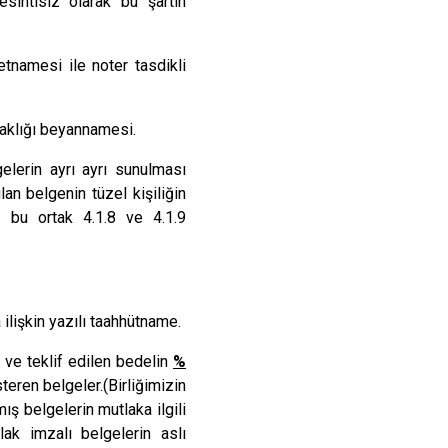
sintisiz olarak bu şartın
etnamesi ile noter tasdikli
rtaklığı beyannamesi.
gelerin ayrı ayrı sunulması
lan belgenin tüzel kişiliğin
 bu ortak 4.1.8 ve 4.1.9
 ilişkin yazılı taahhütname.
 ve teklif edilen bedelin
%
eren belgeler.(Birliğimizin
ş belgelerin mutlaka ilgili
ak imzalı belgelerin aslı