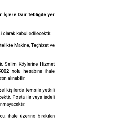
 İşlere Dair tebliğde yer
olarak kabul edilecektir.
itelikte Makine, Teçhizat ve
ir. Selim Köylerine Hizmet
5002
nolu hesabına ihale
n alınabilir.
el kişilerde temsile yetkili
ktir. Posta ile veya iadeli
ınmayacaktır.
cu, ihale üzerine bırakılan