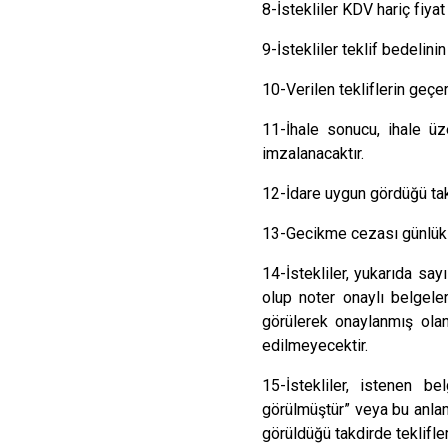
8-
İstekliler KDV hariç fiyat 
9-
İstekliler teklif bedelin
10-Verilen tekliflerin geçer
11-İhale sonucu, ihale ü
imzalanacaktır.
12-İdare uygun gördüğü takti
13-
Gecikme cezası günlük 
14-İstekliler, yukarıda sa
olup noter onaylı belgele
görülerek onaylanmış olan
edilmeyecektir.
15-İstekliler, istenen be
görülmüştür” veya bu anlam
görüldüğü takdirde teklifler