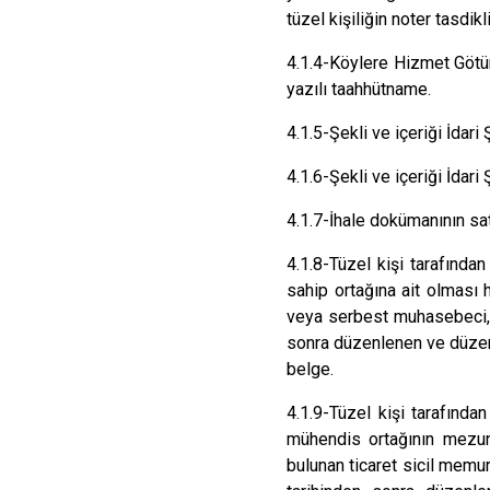
tüzel kişiliğin noter tasdikl
4.1.4-Köylere Hizmet Götür
yazılı taahhütname.
4.1.5-Şekli ve içeriği İdar
4.1.6-Şekli ve içeriği İdar
4.1.7-İhale dokümanının sat
4.1.8-
Tüzel kişi tarafında
sahip ortağına ait olması 
veya serbest muhasebeci, 
sonra düzenlenen ve düzenl
belge.
4.1.9-Tüzel kişi tarafınd
mühendis ortağının mezun
bulunan ticaret sicil memu