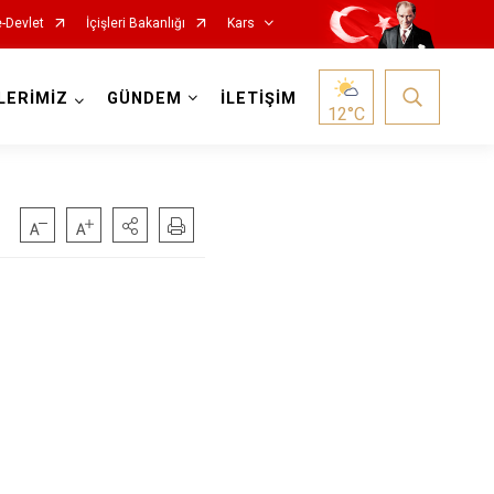
e-Devlet
İçişleri Bakanlığı
Kars
LERİMİZ
GÜNDEM
İLETİŞİM
12
°C