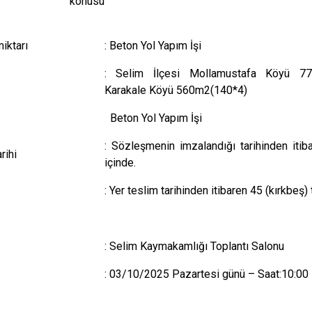
e konusu
şin
miktarı
:
Beton Yol
Yapım İşi
: Selim İlçesi Mollamustafa Köyü 7
Karakale Köyü 560m2(140*4)
Beton Yol Yapım İşi
: Sözleşmenin imzalandığı tarihinden itib
rihi
içinde.
: Yer teslim tarihinden itibaren 45 (kırkbeş)
: Selim Kaymakamlığı Toplantı Salonu
: 03/10/2025 Pazartesi günü – Saat:10:00