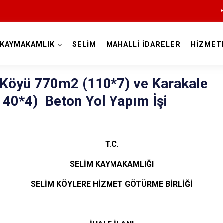
KAYMAKAMLIK
SELİM
MAHALLİ İDARELER
HİZMET
Kars
Köyü 770m2 (110*7) ve Karakale
40*4) Beton Yol Yapım İşi
T.C
.
Akyaka
SELİM KAYMAKAMLIĞI
Arpaçay
SELİM KÖYLERE HİZMET GÖTÜRME BİRLİĞİ
Digor
Kağızman